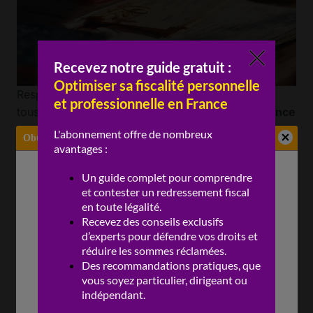
Respecter les
critères
d’
équipement
, conserver
tous les
justificatifs
et faire preuve de
transparence
dans la
déclaration
des
loyers
s’avère
Obtenez une analyse gratuite de votre redressement fiscal
indispensable. L’appui d’
experts
spécialisés permet
de garantir la
conformité
et d’anticiper tout
contrôle
.
Lire aussi :
Succession et redressement fiscal
: les erreurs qui coûtent cher
Mettre à jour l’
inventaire
et conserver les factures
d’achat du mobilier sécurise la
déclaration
en cas de