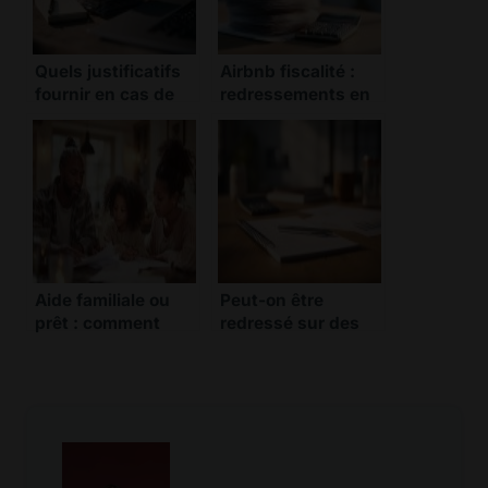
Quels justificatifs
Airbnb fiscalité :
fournir en cas de
redressements en
contrôle fiscal
série chez les
crypto ?
particuliers
Aide familiale ou
Peut-on être
prêt : comment
redressé sur des
éviter une
virements entre
requalification
comptes
fiscale ?
personnels ?