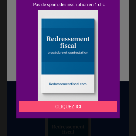
vérification
. La gestion rigoureuse des
revenus
locatifs
et la bonne sélection du
régime
fiscal
limitent les
risques
de
requalification
.